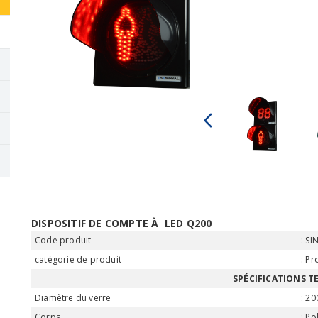
arrow_back_ios
DISPOSITIF DE COMPTE À LED Q200
Code produit
SI
catégorie de produit
Pro
SPÉCIFICATIONS T
Diamètre du verre
2
Corps
Po