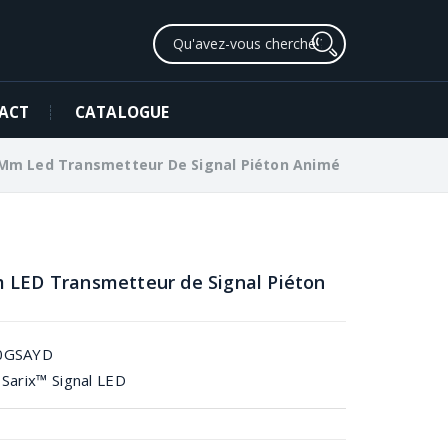
ACT
CATALOGUE
Mm Led Transmetteur De Signal Piéton Animé
LED Transmetteur de Signal Piéton
0GSAYD
:
Sarix™ Signal LED