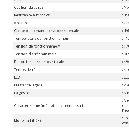
Couleur du corps
No
Résistance aux chocs
IR
vibration
Cl
Classe de demande environnementale
IP
Température de fonctionnement
-4
Tension de fonctionnement
17
Tension d'arrêt minimale
90
Distorsion harmonique totale
<%
Temps de réaction
<1
LED
LE
Puissance légère
<3
La gestion
Mi
Mé
Caractéristique (mémoire de mémorisation)
des
l'h
En
Mode nuit (LDR)
con