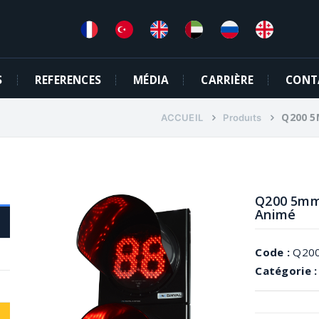
S
REFERENCES
MÉDIA
CARRIÈRE
CONT
Q200 5
ACCUEIL
Produıts
Q200 5mm 
Animé
Code :
Q20
Catégorie 