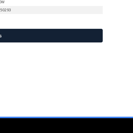
0W
 50293
s